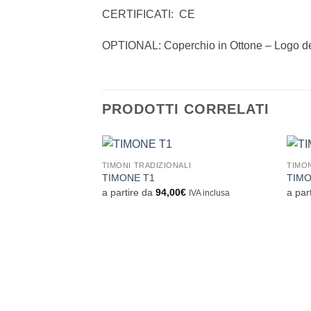
CERTIFICATI: CE
OPTIONAL: Coperchio in Ottone – Logo del
PRODOTTI CORRELATI
TIMONI TRADIZIONALI
TIMON
Aggiungi
TIMONE T1
TIMO
alla lista
a partire da
94,00
€
a par
IVA inclusa
dei
desideri