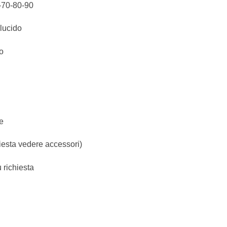
-70-80-90
ucido
o
e
esta vedere accessori)
richiesta