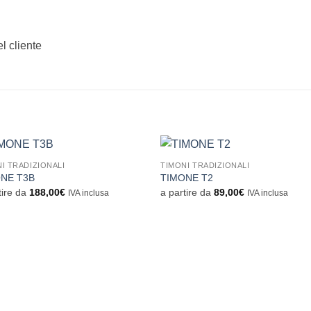
 cliente
I TRADIZIONALI
TIMONI TRADIZIONALI
Aggiungi
Aggiu
NE T3B
TIMONE T2
alla lista
alla li
tire da
188,00
€
a partire da
89,00
€
IVA inclusa
IVA inclusa
dei
dei
desideri
desid