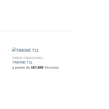
TIMONI TRADIZIONALI
ngi
Aggiungi
TIMONE T11
sta
alla lista
a partire da
167,00
€
IVA inclusa
dei
eri
desideri