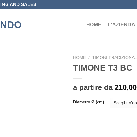
ING AND SALES
HOME
L’AZIENDA
HOME
/
TIMONI TRADIZIONAL
TIMONE T3 BC
Aggiungi
alla lista
dei
a partire da
210,00
desideri
Diametro Ø (cm)